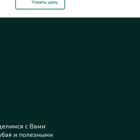
Узнать цену
делимся с Вами
убая и полезными