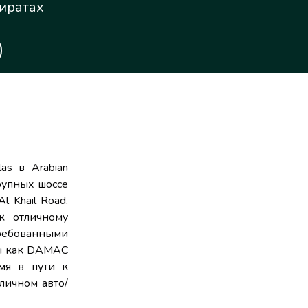
иратах
as в Arabian
крупных шоссе
l Khail Road.
к отличному
ебованными
ны как DAMAC
ремя в пути к
личном авто/