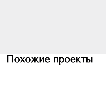
Похожие проекты
IMAN
| JVC
TIG
от 250 000 USD
от 
10 Oxford
L
Под